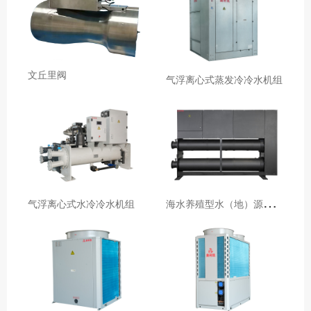
文丘里阀
气浮离心式蒸发冷冷水机组
海
水养殖型水（地）源热泵机组
气浮离心式水冷冷水机组