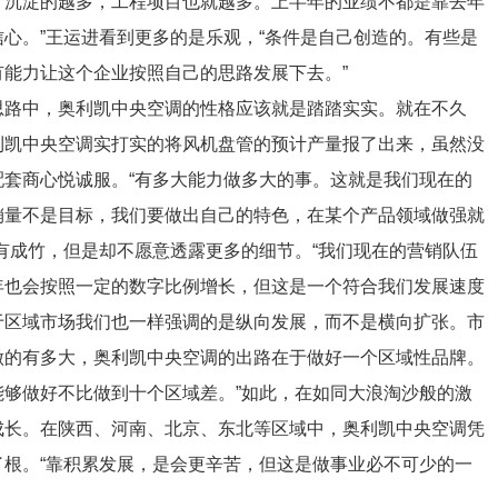
，沉淀的越多，工程项目也就越多。上半年的业绩不都是靠去年
心。”王运进看到更多的是乐观，“条件是自己创造的。有些是
能力让这个企业按照自己的思路发展下去。”
路中，奥利凯中央空调的性格应该就是踏踏实实。就在不久
利凯中央空调实打实的将风机盘管的预计产量报了出来，虽然没
套商心悦诚服。“有多大能力做多大的事。这就是我们现在的
销量不是目标，我们要做出自己的特色，在某个产品领域做强就
有成竹，但是却不愿意透露更多的细节。“我们现在的营销队伍
年也会按照一定的数字比例增长，但这是一个符合我们发展速度
于区域市场我们也一样强调的是纵向发展，而不是横向扩张。市
做的有多大，奥利凯中央空调的出路在于做好一个区域性品牌。
够做好不比做到十个区域差。”如此，在如同大浪淘沙般的激
成长。在陕西、河南、北京、东北等区域中，奥利凯中央空调凭
根。“靠积累发展，是会更辛苦，但这是做事业必不可少的一